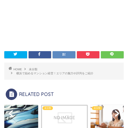
HOME
未分類
横浜で始めるマンション経営！エリアの魅力や評判をご紹介
RELATED POST
類
未分類
未分類