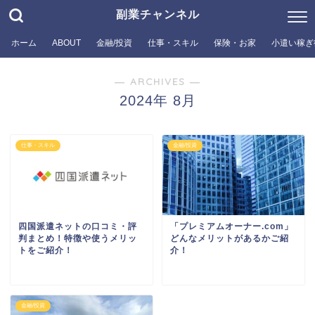
副業チャンネル
ホーム
ABOUT
金融/投資
仕事・スキル
保険・お家
小遣い稼ぎ
― ARCHIVES ―
2024年 8月
仕事・スキル
金融/投資
四国派遣ネットの口コミ・評
「プレミアムオーナー.com」
判まとめ！特徴や使うメリッ
どんなメリットがあるかご紹
トをご紹介！
介！
金融/投資