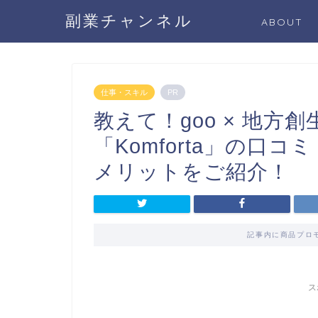
副業チャンネル
ABOUT
仕事・スキル
PR
教えて！goo × 地方
「Komforta」の口
メリットをご紹介！
記事内に商品プロ
ス