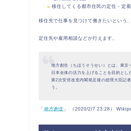
移住してくる都市住民の定住・定
移住先で仕事を見つけて働きたい
という
定住先や雇用相談などが行えます。
地方創生（ちほうそうせい）とは、東京
日本全体の活力を上げることを目的とした
第2次安倍改造内閣発足後の総理大臣記
う。
「
地方創生
」 （2020/2/7 23:28） Wi