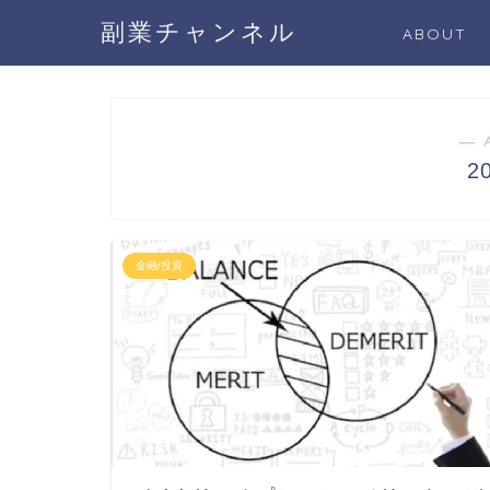
副業チャンネル
ABOUT
― 
2
金融/投資