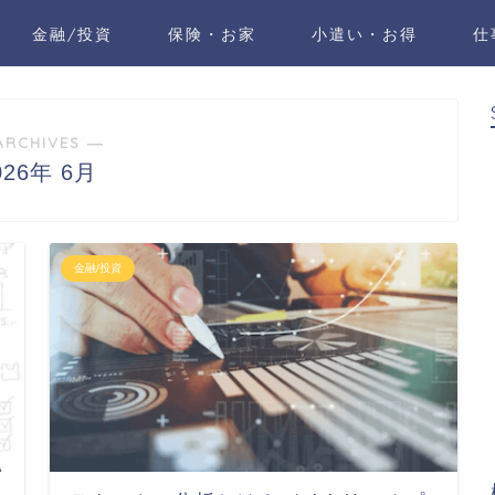
金融/投資
保険・お家
小遣い・お得
仕
ARCHIVES ―
026年 6月
金融/投資