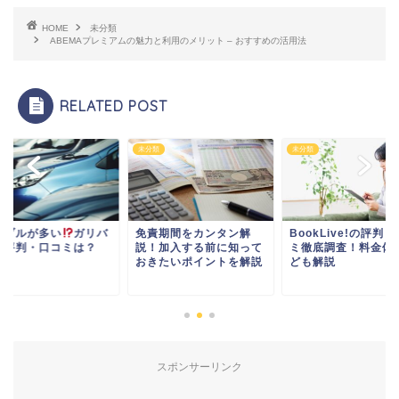
HOME
未分類
ABEMAプレミアムの魅力と利用のメリット – おすすめの活用法
RELATED POST
類
未分類
未分類
ラブルが多い
ガリバ
免責期間をカンタン解
BookLive!の評判
の評判・口コミは？
説！加入する前に知って
ミ徹底調査！料金体
おきたいポイントを解説
ども解説
スポンサーリンク