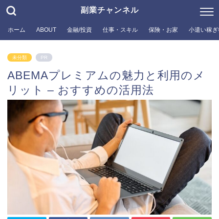
副業チャンネル
ホーム
ABOUT
金融/投資
仕事・スキル
保険・お家
小遣い稼ぎ
未分類
PR
ABEMAプレミアムの魅力と利用のメ
リット – おすすめの活用法