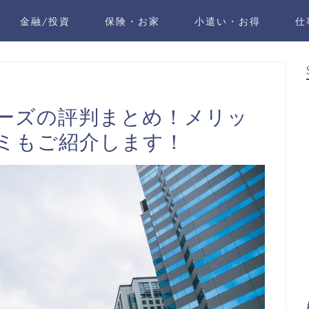
金融/投資
保険・お家
小遣い・お得
仕
ーズの評判まとめ！メリッ
ミもご紹介します！