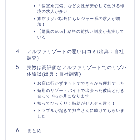
「個室寮完備」など女性が安心して働ける環
境の求人が多い
旅館リゾバ以外にもレジャー系の求人が増
加！
【驚異の60%】給料の前払い制度が充実して
いる
アルファリゾートの悪い口コミ(出典：自社
調査)
実際は高評価なアルファリゾートでのリゾバ
体験談(出典：自社調査)
お店に行かずネットでできるから便利でした
短期のリゾートバイトで出会った彼氏と付き
合って1年2か月になります
知ってびっくり！時給がぜんぜん違う！
トラブルが起きて担当さんに助けてもらいま
した
まとめ